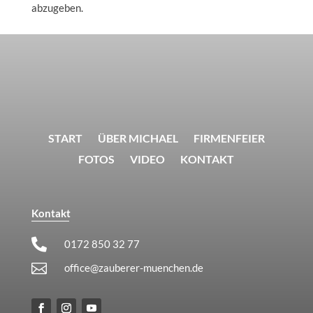
abzugeben.
START
ÜBER MICHAEL
FIRMENFEIER
FOTOS
VIDEO
KONTAKT
Kontakt

0172 850 32 77

office@zauberer-muenchen.de